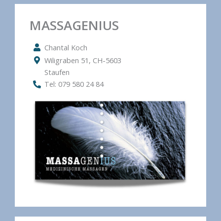
MASSAGENIUS
Chantal Koch
Wiligraben 51, CH-5603
Staufen
Tel: 079 580 24 84